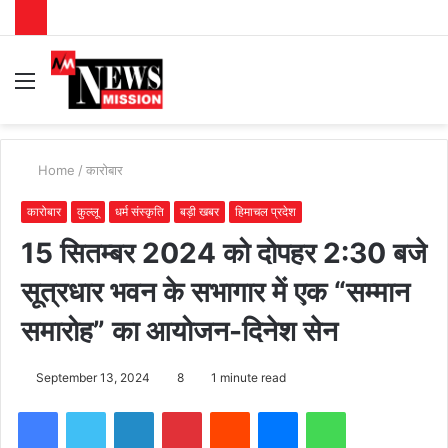
Menu
S
fo
Home
/
कारोबार
कारोबार
कुल्लू
धर्म संस्कृति
बड़ी खबर
हिमाचल प्रदेश
15 सितम्बर 2024 को दोपहर 2:30 बजे
सूत्रधार भवन के सभागार में एक “सम्मान
समारोह” का आयोजन-दिनेश सेन
September 13, 2024
8
1 minute read
Facebook
Twitter
LinkedIn
Pinterest
Reddit
Messenger
WhatsApp