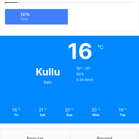
127k
Fans
16
℃
Kullu
16º - 15º
94%
0.34 km/h
Rain
16
21
20
20
19
℃
℃
℃
℃
℃
Fri
Sat
Sun
Mon
Tue
Popular
Recent