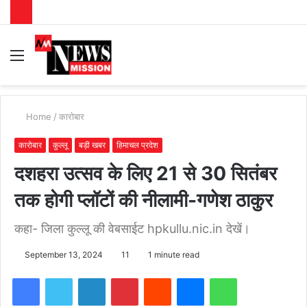
Menu
S
fo
Home
/
कारोबार
कारोबार
कुल्लू
बड़ी खबर
हिमाचल प्रदेश
दशहरा उत्सव के लिए 21 से 30 सितंबर
तक होगी प्लॉटों की नीलामी-गणेश ठाकुर
कहा- जिला कुल्लू की वेबसाईट hpkullu.nic.in देखें।
September 13, 2024
11
1 minute read
Facebook
Twitter
LinkedIn
Pinterest
Reddit
Messenger
WhatsApp