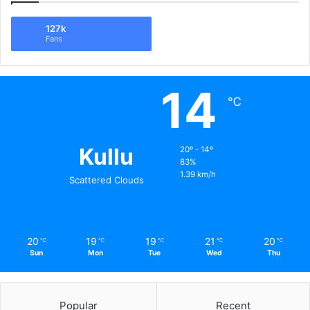
127k
Fans
14
℃
Kullu
20º - 14º
83%
1.39 km/h
Scattered Clouds
20
19
19
21
20
℃
℃
℃
℃
℃
Sun
Mon
Tue
Wed
Thu
Popular
Recent