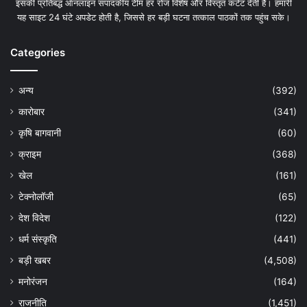
इसकी प्रतिबद्ध ऑनलाइन संपादकीय टीम हर रोज विशेष और विस्तृत कंटेंट देती है। हमारी
यह साइट 24 घंटे अपडेट होती है, जिससे हर बड़ी घटना तत्काल पाठकों तक पहुंच सके।
Categories
अन्य
(392)
कारोबार
(341)
कृषि बागवानी
(60)
क्राइम
(368)
खेल
(161)
टेक्नोलॉजी
(65)
देश विदेश
(122)
धर्म संस्कृति
(441)
बड़ी खबर
(4,508)
मनोरंजन
(164)
राजनीति
(1,451)