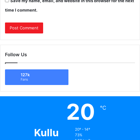
Save my name, email, and website in this browser for the next
time I comment.
Follow Us
127k
Fans
20
℃
Kullu
20º - 14º
73%