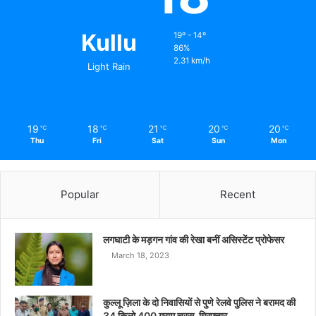
Kullu
19º - 14º
86%
2.31 km/h
Light Rain
19
18
21
20
20
℃
℃
℃
℃
℃
Thu
Fri
Sat
Sun
Mon
Popular
Recent
लगघाटी के मड़गन गांव की रेखा बनीं असिस्टेंट प्रोफेसर
March 18, 2023
कुल्लू ज़िला के दो निवासियों से पुणे रेलवे पुलिस ने बरामद की
34 किलो 400 ग्राम चरस, गिरफ़्तार