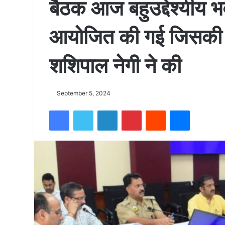
बैठक आज बहुउद्देश्यीय भव
को
आयोजित की गई जिसकी अ
15500
शशिपाल नेगी ने की
फीट
September 5, 2024
Facebook
Twitter
LinkedIn
Pinterest
Reddit
Messenger
उंची
चोटी
पर
फहराया