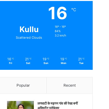
16
℃
Kullu
16º - 16º
84%
3.2 km/h
Scattered Clouds
16
21
19
19
21
℃
℃
℃
℃
℃
Fri
Sat
Sun
Mon
Tue
Popular
Recent
लगघाटी के मड़गन गांव की रेखा बनीं
असिस्टेंट प्रोफेसर