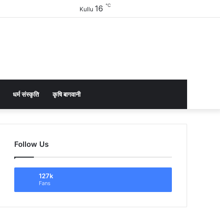
℃
16
Facebook
Twitter
YouTube
Instagram
Sidebar
Kullu
धर्म संस्कृति
कृषि बागवानी
Follow Us
127k
Fans