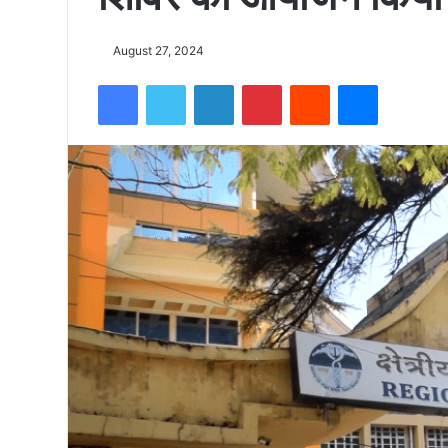
को
August 27, 2024
Facebook
Twitter
LinkedIn
Pinterest
Reddit
Messenger
15500
फीट
उंची
चोटी
पर
फहराया