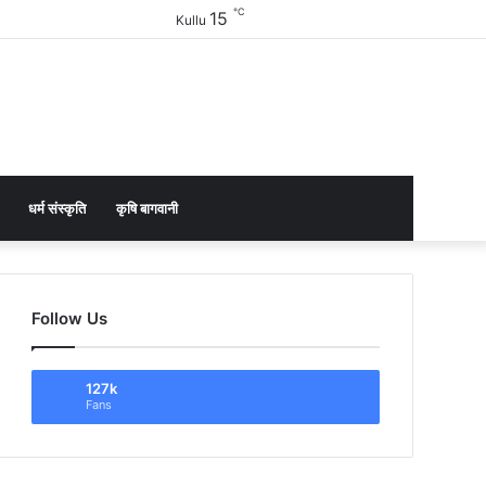
℃
15
Facebook
Twitter
YouTube
Instagram
Sidebar
Kullu
धर्म संस्कृति
कृषि बागवानी
Follow Us
127k
Fans