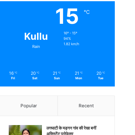
15
℃
Kullu
16º - 15º
94%
1.82 km/h
Rain
16
20
21
21
20
℃
℃
℃
℃
℃
Fri
Sat
Sun
Mon
Tue
Popular
Recent
लगघाटी के मड़गन गांव की रेखा बनीं
असिस्टेंट प्रोफेसर