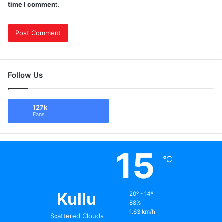
time I comment.
Follow Us
127k
Fans
15
℃
Kullu
20º - 14º
88%
1.63 km/h
Scattered Clouds