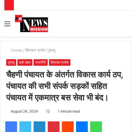
Menu
S
fo
Home
/
हिमाचल प्रदेश
/
कुल्लू
कुल्लू
बड़ी खबर
राजनीति
हिमाचल प्रदेश
चैहणी पंचायत के अंतर्गत विकास कार्य ठप,
पंचायत की सभी संपर्क सड़कों सहित
पंचायत में एकमात्र बस सेवा भी बंद।
August 24, 2024
12
1 minute read
Facebook
Twitter
LinkedIn
Pinterest
Reddit
Messenger
WhatsApp