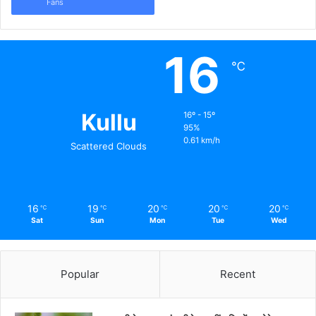
Fans
16
℃
Kullu
16º - 15º
95%
0.61 km/h
Scattered Clouds
16
19
20
20
20
℃
℃
℃
℃
℃
Sat
Sun
Mon
Tue
Wed
Popular
Recent