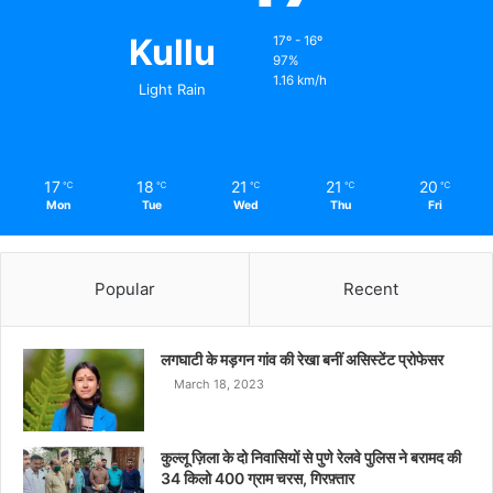
Kullu
17º - 16º
97%
1.16 km/h
Light Rain
17
18
21
21
20
℃
℃
℃
℃
℃
Mon
Tue
Wed
Thu
Fri
Popular
Recent
लगघाटी के मड़गन गांव की रेखा बनीं असिस्टेंट प्रोफेसर
March 18, 2023
कुल्लू ज़िला के दो निवासियों से पुणे रेलवे पुलिस ने बरामद की
34 किलो 400 ग्राम चरस, गिरफ़्तार