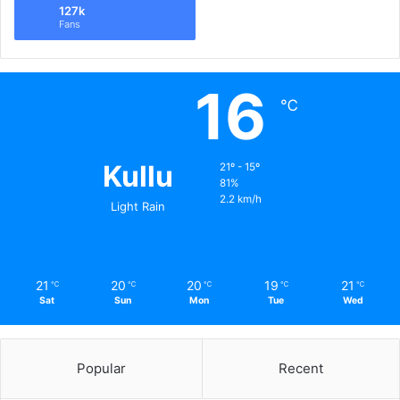
127k
Fans
16
℃
Kullu
21º - 15º
81%
2.2 km/h
Light Rain
21
20
20
19
21
℃
℃
℃
℃
℃
Sat
Sun
Mon
Tue
Wed
Popular
Recent