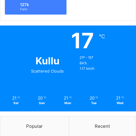
127k
Fans
17
℃
Kullu
21º - 15º
84%
1.17 km/h
Scattered Clouds
21
20
21
20
21
℃
℃
℃
℃
℃
Sat
Sun
Mon
Tue
Wed
Popular
Recent