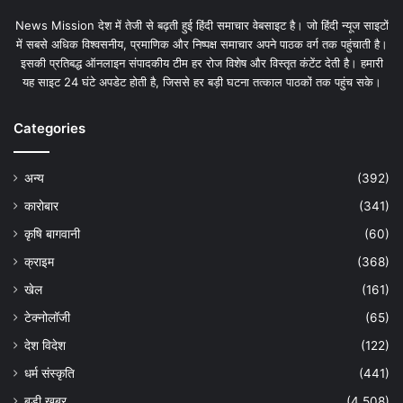
News Mission देश में तेजी से बढ़ती हुई हिंदी समाचार वेबसाइट है। जो हिंदी न्यूज साइटों
में सबसे अधिक विश्वसनीय, प्रमाणिक और निष्पक्ष समाचार अपने पाठक वर्ग तक पहुंचाती है।
इसकी प्रतिबद्ध ऑनलाइन संपादकीय टीम हर रोज विशेष और विस्तृत कंटेंट देती है। हमारी
यह साइट 24 घंटे अपडेट होती है, जिससे हर बड़ी घटना तत्काल पाठकों तक पहुंच सके।
Categories
अन्य
(392)
कारोबार
(341)
कृषि बागवानी
(60)
क्राइम
(368)
खेल
(161)
टेक्नोलॉजी
(65)
देश विदेश
(122)
धर्म संस्कृति
(441)
बड़ी खबर
(4,508)