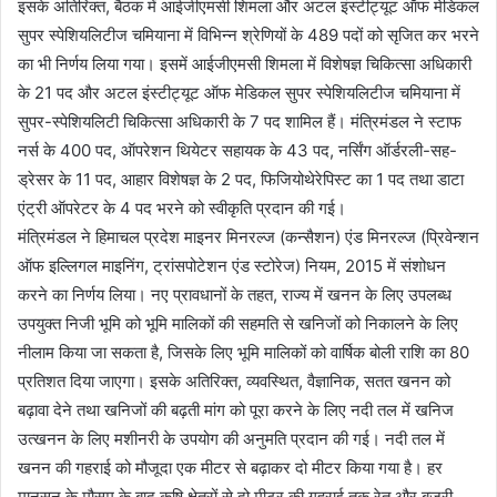
इसके अतिरिक्त, बैठक में आईजीएमसी शिमला और अटल इंस्टीट्यूट ऑफ मेडिकल
सुपर स्पेशियलिटीज चमियाना में विभिन्न श्रेणियों के 489 पदों को सृजित कर भरने
का भी निर्णय लिया गया। इसमें आईजीएमसी शिमला में विशेषज्ञ चिकित्सा अधिकारी
के 21 पद और अटल इंस्टीट्यूट ऑफ मेडिकल सुपर स्पेशियलिटीज चमियाना में
सुपर-स्पेशियलिटी चिकित्सा अधिकारी के 7 पद शामिल हैं। मंत्रिमंडल ने स्टाफ
नर्स के 400 पद, ऑपरेशन थियेटर सहायक के 43 पद, नर्सिंग ऑर्डरली-सह-
ड्रेसर के 11 पद, आहार विशेषज्ञ के 2 पद, फिजियोथेरेपिस्ट का 1 पद तथा डाटा
एंट्री ऑपरेटर के 4 पद भरने को स्वीकृति प्रदान की गई।
मंत्रिमंडल ने हिमाचल प्रदेश माइनर मिनरल्ज (कन्सैशन) एंड मिनरल्ज (प्रिवेन्शन
ऑफ इल्लिगल माइनिंग, ट्रांसपोटेशन एंड स्टोरेज) नियम, 2015 में संशोधन
करने का निर्णय लिया। नए प्रावधानों के तहत, राज्य में खनन के लिए उपलब्ध
उपयुक्त निजी भूमि को भूमि मालिकों की सहमति से खनिजों को निकालने के लिए
नीलाम किया जा सकता है, जिसके लिए भूमि मालिकों को वार्षिक बोली राशि का 80
प्रतिशत दिया जाएगा। इसके अतिरिक्त, व्यवस्थित, वैज्ञानिक, सतत खनन को
बढ़ावा देने तथा खनिजों की बढ़ती मांग को पूरा करने के लिए नदी तल में खनिज
उत्खनन के लिए मशीनरी के उपयोग की अनुमति प्रदान की गई। नदी तल में
खनन की गहराई को मौजूदा एक मीटर से बढ़ाकर दो मीटर किया गया है। हर
मानसून के मौसम के बाद कृषि क्षेत्रों से दो मीटर की गहराई तक रेत और बजरी