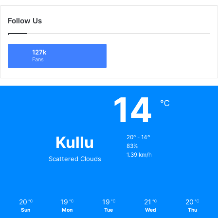
Follow Us
127k
Fans
14
℃
Kullu
20º - 14º
83%
1.39 km/h
Scattered Clouds
20
19
19
21
20
℃
℃
℃
℃
℃
Sun
Mon
Tue
Wed
Thu