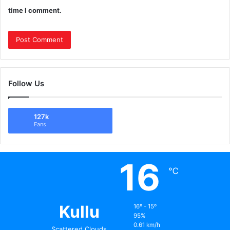
time I comment.
Follow Us
127k
Fans
16
℃
Kullu
16º - 15º
95%
0.61 km/h
Scattered Clouds