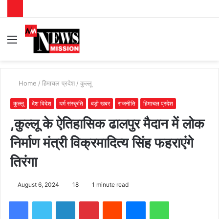
Menu
S
fo
Home
/
हिमाचल प्रदेश
/
कुल्लू
कुल्लू
देश विदेश
धर्म संस्कृति
बड़ी खबर
राजनीति
हिमाचल प्रदेश
,कुल्लू के ऐतिहासिक ढालपुर मैदान में लोक
निर्माण मंत्री विक्रमादित्य सिंह फहराएंगे
तिरंगा
August 6, 2024
18
1 minute read
Facebook
Twitter
LinkedIn
Pinterest
Reddit
Messenger
WhatsApp