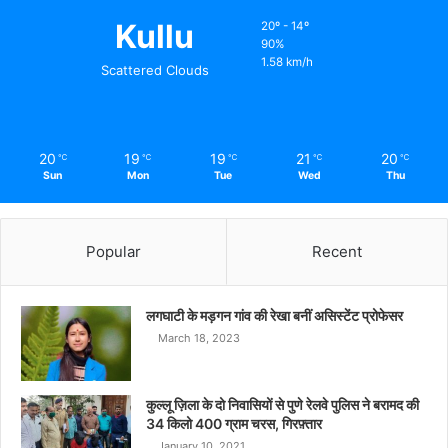
Kullu
20º - 14º
90%
1.58 km/h
Scattered Clouds
20
19
19
21
20
℃
℃
℃
℃
℃
Sun
Mon
Tue
Wed
Thu
Popular
Recent
लगघाटी के मड़गन गांव की रेखा बनीं असिस्टेंट प्रोफेसर
March 18, 2023
कुल्लू ज़िला के दो निवासियों से पुणे रेलवे पुलिस ने बरामद की
34 किलो 400 ग्राम चरस, गिरफ़्तार
January 10, 2021