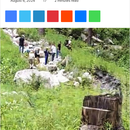
August 6, 2024
17
2 minutes read
Facebook
Twitter
LinkedIn
Pinterest
Reddit
Messenger
WhatsApp