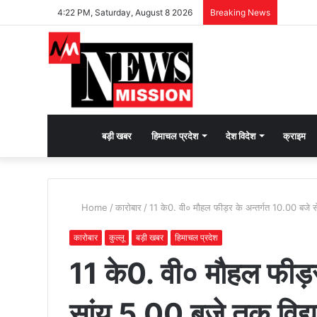
4:22 PM, Saturday, August 8 2026
Breaking News
देश
बड़ी खबर
हिमाचल प्रदेश
देश विदेश
क्राइम
भक्ति
Home
/
कारोबार
/
11 के0. वी० मौहल फीड़र के अन्तर्गत 10.00 बजे से 
की
कारोबार
कुल्लू
बड़ी खबर
हिमाचल प्रदेश
11 के0. वी० मौहल फीड़र
भावना
सांय 5.00 बजे तक विद्यु
जगाने