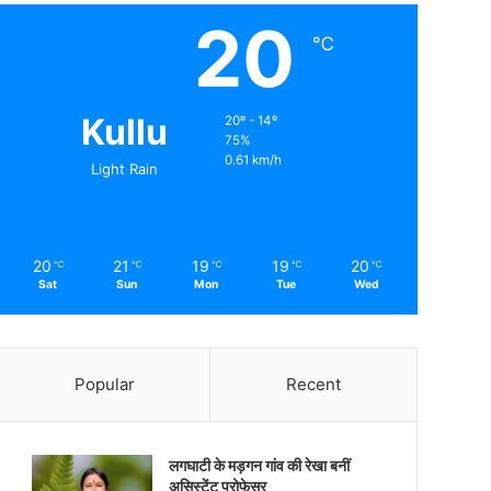
20
℃
Kullu
20º - 14º
75%
0.61 km/h
Light Rain
20
21
19
19
20
℃
℃
℃
℃
℃
Sat
Sun
Mon
Tue
Wed
Popular
Recent
लगघाटी के मड़गन गांव की रेखा बनीं
असिस्टेंट प्रोफेसर