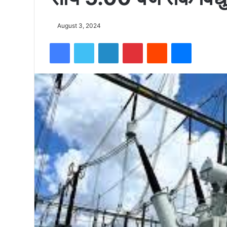
को
August 3, 2024
Facebook
Twitter
LinkedIn
Pinterest
Reddit
Messenger
15500
फीट
उंची
चोटी
पर
फहराया