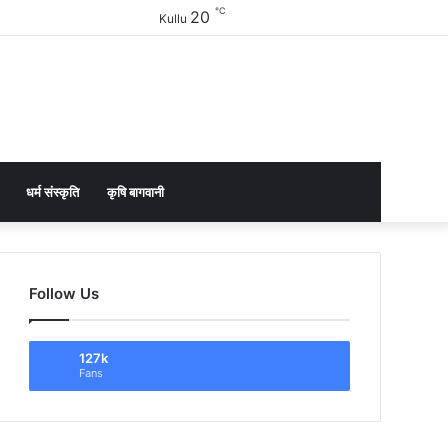
℃
20
Facebook
Twitter
YouTube
Instagram
Sidebar
Kullu
धर्म संस्कृति
कृषि बागवानी
Follow Us
127k
Fans