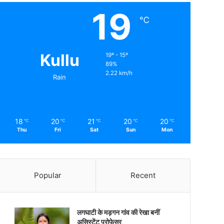
19
℃
Kullu
19º - 15º
89%
2.22 km/h
Rain
18
20
21
20
20
℃
℃
℃
℃
℃
Thu
Fri
Sat
Sun
Mon
Popular
Recent
लगघाटी के मड़गन गांव की रेखा बनीं
असिस्टेंट प्रोफेसर