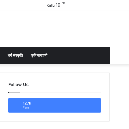
℃
19
Facebook
Twitter
YouTube
Instagram
Sidebar
Kullu
धर्म संस्कृति
कृषि बागवानी
Follow Us
127k
Fans