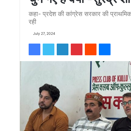
कहा- प्रदेश की कांग्रेस सरकार की प्राथम
को
रही
15500
July 27, 2024
Facebook
Twitter
LinkedIn
Pinterest
Reddit
Messenger
फीट
उंची
चोटी
पर
फहराया