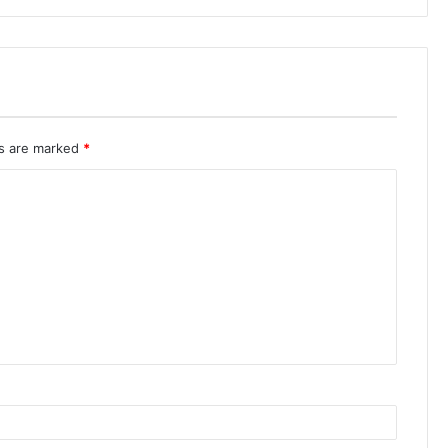
ds are marked
*