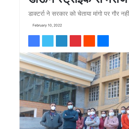
डाक्टर्रा ने सरकार को चेताया मांगो पर गौर नही
को
February 10, 2022
15500
Facebook
Twitter
LinkedIn
Pinterest
Reddit
Messenger
फीट
उंची
चोटी
पर
फहराया