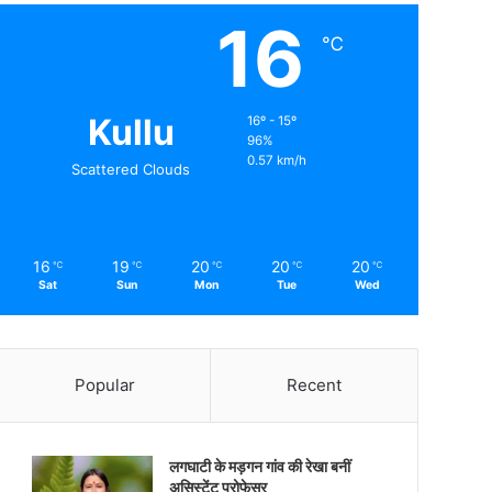
16
℃
Kullu
16º - 15º
96%
0.57 km/h
Scattered Clouds
16
19
20
20
20
℃
℃
℃
℃
℃
Sat
Sun
Mon
Tue
Wed
Popular
Recent
लगघाटी के मड़गन गांव की रेखा बनीं
असिस्टेंट प्रोफेसर