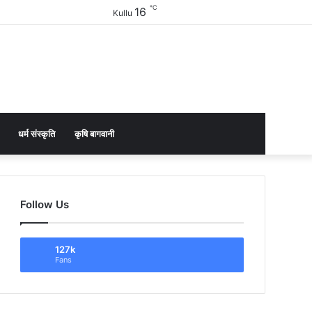
℃
16
Facebook
Twitter
YouTube
Instagram
Sidebar
Kullu
धर्म संस्कृति
कृषि बागवानी
Follow Us
127k
Fans