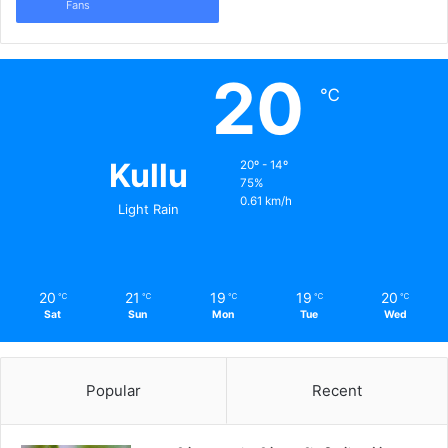
Fans
20
℃
Kullu
20º - 14º
75%
0.61 km/h
Light Rain
20
21
19
19
20
℃
℃
℃
℃
℃
Sat
Sun
Mon
Tue
Wed
Popular
Recent