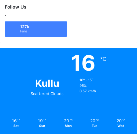
Follow Us
127k
Fans
16
℃
Kullu
16º - 15º
96%
0.57 km/h
Scattered Clouds
16
19
20
20
20
℃
℃
℃
℃
℃
Sat
Sun
Mon
Tue
Wed