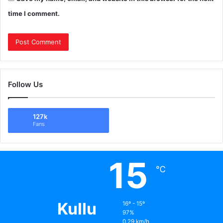
time I comment.
Follow Us
127k
Fans
15
℃
Kullu
16º - 15º
97%
0.29 km/h