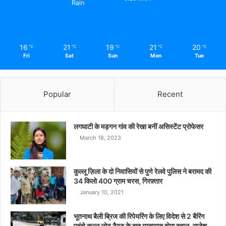
Rain
16
21
19
21
20
℃
℃
℃
℃
℃
Fri
Sat
Sun
Mon
Tue
Popular
Recent
लगघाटी के मड़गन गांव की रेखा बनीं असिस्टेंट प्रोफेसर
March 18, 2023
कुल्लू ज़िला के दो निवासियों से पुणे रेलवे पुलिस ने बरामद की
34 किलो 400 ग्राम चरस, गिरफ़्तार
January 10, 2021
भूतनाथ बैली ब्रिज की रिपेयरिंग के लिए विदेश से 2 बैरिंग
पहुंचे कुल्लू लोढ़ टैस्ट के बाद यातायात होगा बहाल-राजेश