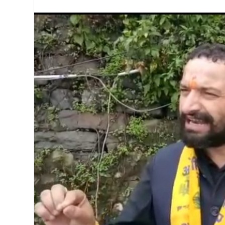
को
15500
फीट
उंची
चोटी
पर
फहराया