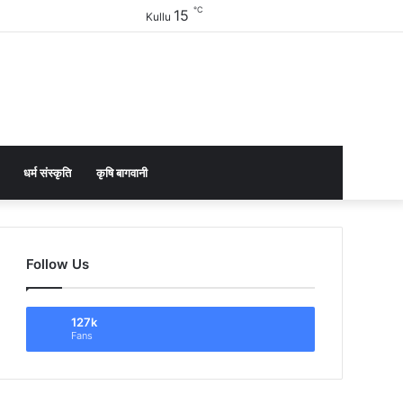
℃
15
Facebook
Twitter
YouTube
Instagram
Sidebar
Kullu
धर्म संस्कृति
कृषि बागवानी
Follow Us
127k
Fans