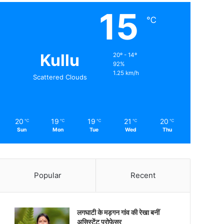
15
℃
Kullu
20º - 14º
92%
1.25 km/h
Scattered Clouds
20
19
19
21
20
℃
℃
℃
℃
℃
Sun
Mon
Tue
Wed
Thu
Popular
Recent
लगघाटी के मड़गन गांव की रेखा बनीं
असिस्टेंट प्रोफेसर