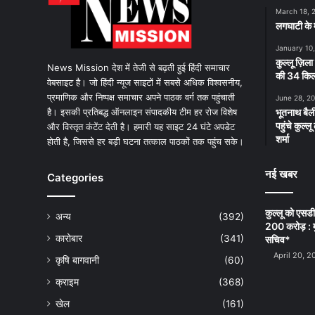
March 18, 
लगघाटी के म
January 10
कुल्लू ज़िला
News Mission देश में तेजी से बढ़ती हुई हिंदी समाचार
की 34 किलो
वेबसाइट है। जो हिंदी न्यूज साइटों में सबसे अधिक विश्वसनीय,
प्रमाणिक और निष्पक्ष समाचार अपने पाठक वर्ग तक पहुंचाती
June 28, 2
है। इसकी प्रतिबद्ध ऑनलाइन संपादकीय टीम हर रोज विशेष
भूतनाथ बैली
पहुंचे कुल्
और विस्तृत कंटेंट देती है। हमारी यह साइट 24 घंटे अपडेट
शर्मा
होती है, जिससे हर बड़ी घटना तत्काल पाठकों तक पहुंच सके।
नई खबर
Categories
कुल्लू को एसड
अन्य
(392)
200 करोड़ : म
कारोबार
(341)
सचिव*
April 20, 2
कृषि बागवानी
(60)
क्राइम
(368)
खेल
(161)