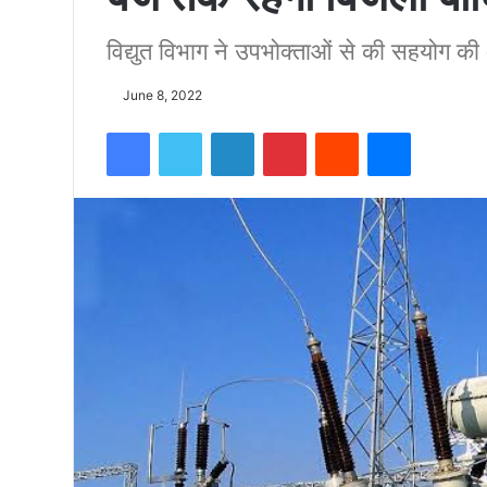
विद्युत विभाग ने उपभोक्ताओं से की सहयोग क
को
June 8, 2022
15500
Facebook
Twitter
LinkedIn
Pinterest
Reddit
Messenger
फीट
उंची
चोटी
पर
फहराया