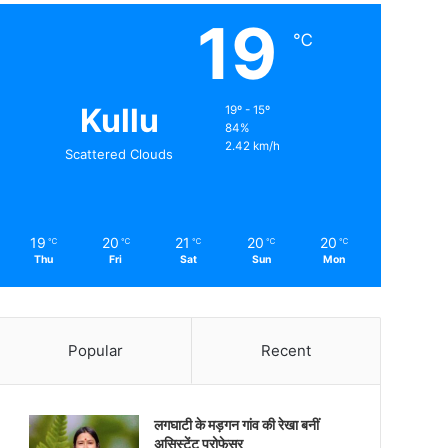
19
℃
Kullu
19º - 15º
84%
2.42 km/h
Scattered Clouds
19
20
21
20
20
℃
℃
℃
℃
℃
Thu
Fri
Sat
Sun
Mon
Popular
Recent
लगघाटी के मड़गन गांव की रेखा बनीं
असिस्टेंट प्रोफेसर