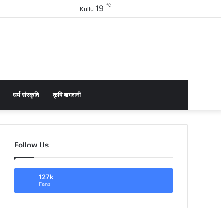
℃
19
Facebook
Twitter
YouTube
Instagram
Sidebar
Kullu
धर्म संस्कृति
कृषि बागवानी
Follow Us
127k
Fans