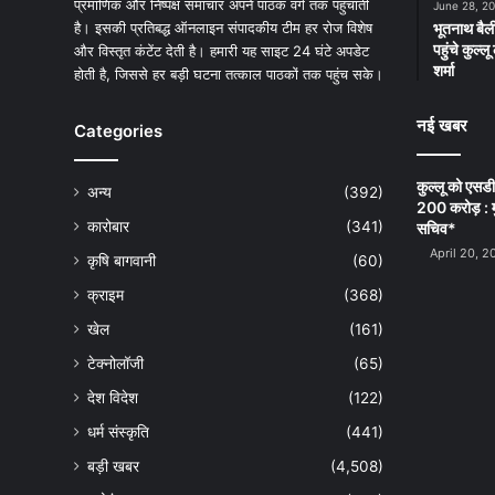
प्रमाणिक और निष्पक्ष समाचार अपने पाठक वर्ग तक पहुंचाती
June 28, 2
है। इसकी प्रतिबद्ध ऑनलाइन संपादकीय टीम हर रोज विशेष
भूतनाथ बैली
पहुंचे कुल्
और विस्तृत कंटेंट देती है। हमारी यह साइट 24 घंटे अपडेट
शर्मा
होती है, जिससे हर बड़ी घटना तत्काल पाठकों तक पहुंच सके।
नई खबर
Categories
कुल्लू को एसड
अन्य
(392)
200 करोड़ : म
कारोबार
(341)
सचिव*
April 20, 2
कृषि बागवानी
(60)
क्राइम
(368)
खेल
(161)
टेक्नोलॉजी
(65)
देश विदेश
(122)
धर्म संस्कृति
(441)
बड़ी खबर
(4,508)