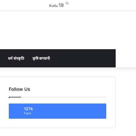
℃
19
Facebook
Twitter
YouTube
Instagram
Sidebar
Kullu
धर्म संस्कृति
कृषि बागवानी
Follow Us
127k
Fans