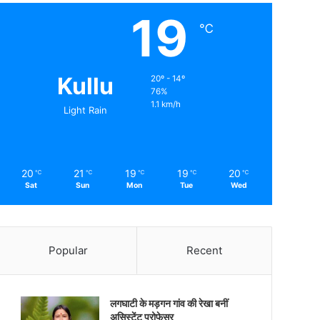
19
℃
Kullu
20º - 14º
76%
1.1 km/h
Light Rain
20
21
19
19
20
℃
℃
℃
℃
℃
Sat
Sun
Mon
Tue
Wed
Popular
Recent
लगघाटी के मड़गन गांव की रेखा बनीं
असिस्टेंट प्रोफेसर