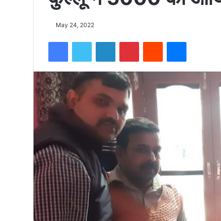
को
May 24, 2022
Facebook
Twitter
LinkedIn
Pinterest
Reddit
Messenger
15500
फीट
उंची
चोटी
पर
फहराया