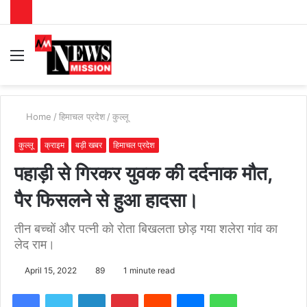
Menu
S
fo
Home
/
हिमाचल प्रदेश
/
कुल्लू
कुल्लू
क्राइम
बड़ी खबर
हिमाचल प्रदेश
पहाड़ी से गिरकर युवक की दर्दनाक मौत,
पैर फिसलने से हुआ हादसा।
तीन बच्चों और पत्नी को रोता बिखलता छोड़ गया शलेरा गांव का
लेद राम।
April 15, 2022
89
1 minute read
Facebook
Twitter
LinkedIn
Pinterest
Reddit
Messenger
WhatsApp