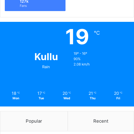
127k
Fans
19
℃
Kullu
19º - 16º
90%
2.08 km/h
Rain
18
17
20
21
20
℃
℃
℃
℃
℃
Mon
Tue
Wed
Thu
Fri
Popular
Recent