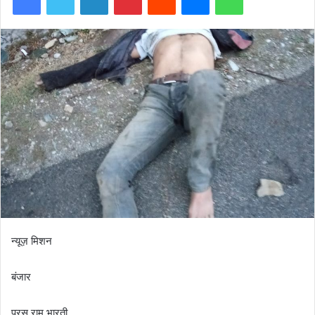
न्यूज़ मिशन
बंजार
परस राम भारती