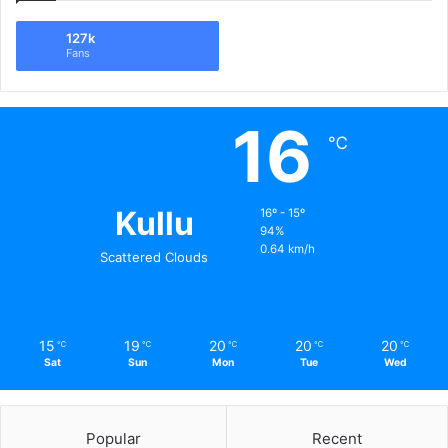
127k
Fans
16
℃
Kullu
16º - 15º
94%
0.64 km/h
Scattered Clouds
15
19
20
20
20
℃
℃
℃
℃
℃
Sat
Sun
Mon
Tue
Wed
Popular
Recent