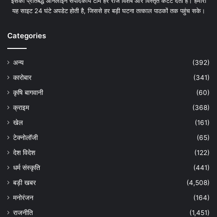
इसकी प्रतिबद्ध ऑनलाइन संपादकीय टीम हर रोज विशेष और विस्तृत कंटेंट देती है। हमारी
यह साइट 24 घंटे अपडेट होती है, जिससे हर बड़ी घटना तत्काल पाठकों तक पहुंच सके।
Categories
अन्य
(392)
कारोबार
(341)
कृषि बागवानी
(60)
क्राइम
(368)
खेल
(161)
टेक्नोलॉजी
(65)
देश विदेश
(122)
धर्म संस्कृति
(441)
बड़ी खबर
(4,508)
मनोरंजन
(164)
राजनीति
(1,451)