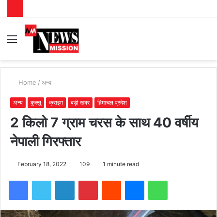
Menu
S
fo
Home
/
अन्य
अन्य
कुल्लू
क्राइम
बड़ी खबर
हिमाचल प्रदेश
2 किलो 7 ग्राम चरस के साथ 40 वर्षीय
नेपाली गिरफ्तार
February 18, 2022
109
1 minute read
Facebook
Twitter
LinkedIn
Pinterest
Reddit
Messenger
WhatsApp