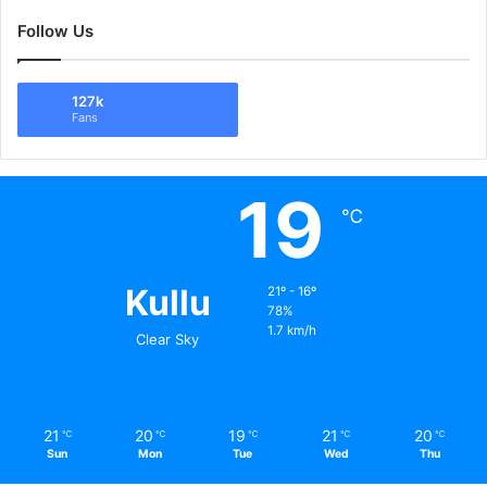
Follow Us
127k
Fans
19
℃
Kullu
21º - 16º
78%
1.7 km/h
Clear Sky
21
20
19
21
20
℃
℃
℃
℃
℃
Sun
Mon
Tue
Wed
Thu