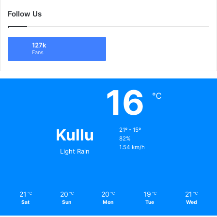
Follow Us
127k
Fans
16
℃
Kullu
21º - 15º
82%
1.54 km/h
Light Rain
21
20
20
19
21
℃
℃
℃
℃
℃
Sat
Sun
Mon
Tue
Wed